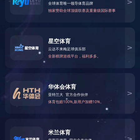
示
投资者关系
新闻资讯
加入我们

招贤纳士
员工福利
全球产业布局

搜索


当前位置：
乐动体育
/
产品介绍
/
应用终端产业
/
智能手机
智能手机