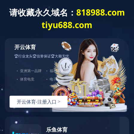
乐动体育
网站乐动体育
乐动体育-乐动ledong(中国)
公司简介
发展历程
技术创新
企业宣传片
社会责任
产品介绍
乐动体育-乐动ledong(中国)
触显产业
应用终端产业
产品应用展
示
投资者关系
新闻资讯
加入我们
招贤纳士
员工福利
全球产业布局

网站乐动体育
乐动体育-乐动ledong(中国)

公司简介
发展历程
技术创新
企业宣传片
社会责任
产品介绍

乐动体育-乐动ledong(中国)
触显产业
应用终端产业
产品应用展